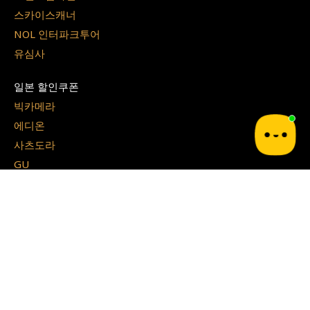
스카이스캐너
NOL 인터파크투어
유심사
일본 할인쿠폰
빅카메라
에디온
사츠도라
GU
라쿠텐 트래블
쇼핑 할인코드
쿠팡
테무
G마켓
알리 익스프레스