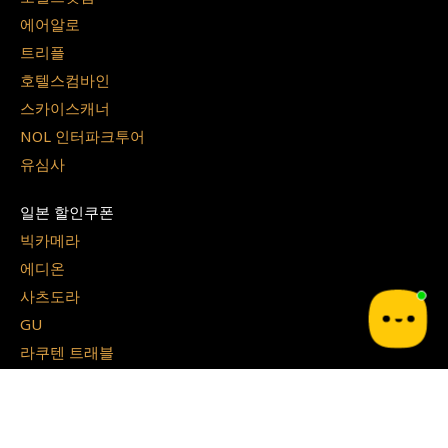
에어알로
트리플
호텔스컴바인
스카이스캐너
NOL 인터파크투어
유심사
일본 할인쿠폰
빅카메라
에디온
사츠도라
GU
라쿠텐 트래블
쇼핑 할인코드
쿠팡