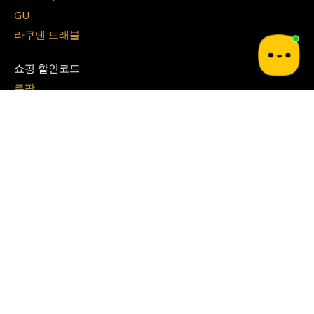
GU
라쿠텐 트래블
쇼핑 할인코드
쿠팡
테무
G마켓
알리 익스프레스
지그재그
아이허브
쉬인
파페치
면세점 할인쿠폰
경복궁 면세점
시티 면세점