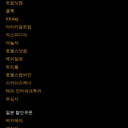
트립닷컴
클룩
KKday
마이리얼트립
익스피디아
야놀자
호텔스닷컴
에어알로
트리플
호텔스컴바인
스카이스캐너
NOL 인터파크투어
유심사
일본 할인쿠폰
빅카메라