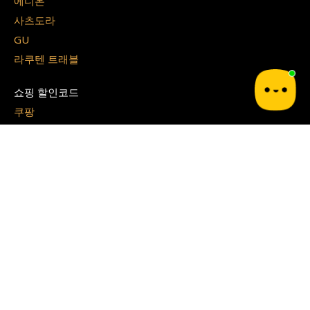
에디온
사츠도라
GU
라쿠텐 트래블
쇼핑 할인코드
쿠팡
테무
G마켓
알리 익스프레스
지그재그
아이허브
쉬인
파페치
면세점 할인쿠폰
경복궁 면세점