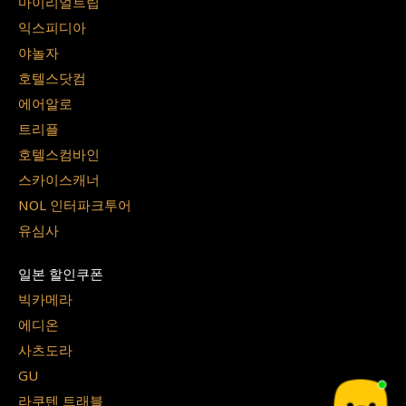
마이리얼트립
익스피디아
야놀자
호텔스닷컴
에어알로
트리플
호텔스컴바인
스카이스캐너
NOL 인터파크투어
유심사
일본 할인쿠폰
빅카메라
에디온
사츠도라
GU
라쿠텐 트래블