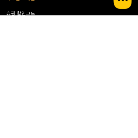
쇼핑 할인코드
쿠팡
테무
G마켓
알리 익스프레스
지그재그
아이허브
쉬인
파페치
면세점 할인쿠폰
경복궁 면세점
시티 면세점
Blog
쿠달 Blog